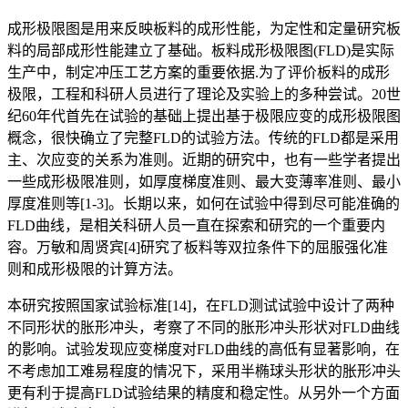
成形极限图是用来反映板料的成形性能，为定性和定量研究板
料的局部成形性能建立了基础。板料成形极限图(FLD)是实际
生产中，制定冲压工艺方案的重要依据.为了评价板料的成形
极限，工程和科研人员进行了理论及实验上的多种尝试。20世
纪60年代首先在试验的基础上提出基于极限应变的成形极限图
概念，很快确立了完整FLD的试验方法。传统的FLD都是采用
主、次应变的关系为准则。近期的研究中，也有一些学者提出
一些成形极限准则，如厚度梯度准则、最大变薄率准则、最小
厚度准则等[1-3]。长期以来，如何在试验中得到尽可能准确的
FLD曲线，是相关科研人员一直在探索和研究的一个重要内
容。万敏和周贤宾[4]研究了板料等双拉条件下的屈服强化准
则和成形极限的计算方法。
本研究按照国家试验标准[14]，在FLD测试试验中设计了两种
不同形状的胀形冲头，考察了不同的胀形冲头形状对FLD曲线
的影响。试验发现应变梯度对FLD曲线的高低有显著影响，在
不考虑加工难易程度的情况下，采用半椭球头形状的胀形冲头
更有利于提高FLD试验结果的精度和稳定性。从另外一个方面