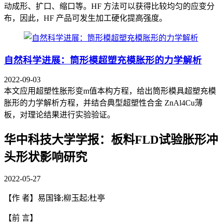
动成形、扩口、缩口等。HF 方法可以获得比较均匀的应变分
布，因此，HF 产品可发生加工硬化提高强度。
自然科学进展：筒形模超塑充模胀形的力学解析
2022-09-03
本文应用超塑性胀形变m值本构方程，给出筒形模具超塑充模
胀形的力学解析方程，并结合典型超塑性合金 ZnAl4Cu薄
板，对理论结果进行实验验证。
华中科技大学学报：板料FLD试验胀形冲
头形状影响研究
2022-05-27
【作 者】易国锋;柳玉起;杜亭
【前 言】