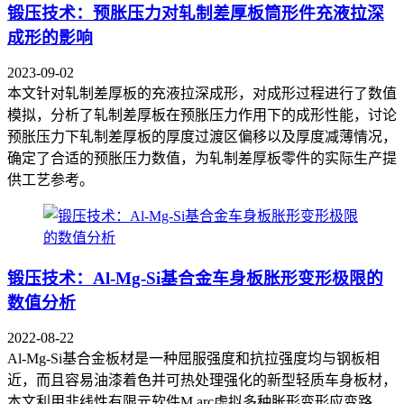
锻压技术：预胀压力对轧制差厚板筒形件充液拉深
成形的影响
2023-09-02
本文针对轧制差厚板的充液拉深成形，对成形过程进行了数值
模拟，分析了轧制差厚板在预胀压力作用下的成形性能，讨论
预胀压力下轧制差厚板的厚度过渡区偏移以及厚度减薄情况，
确定了合适的预胀压力数值，为轧制差厚板零件的实际生产提
供工艺参考。
锻压技术：Al-Mg-Si基合金车身板胀形变形极限的
数值分析
2022-08-22
Al-Mg-Si基合金板材是一种屈服强度和抗拉强度均与钢板相
近，而且容易油漆着色并可热处理强化的新型轻质车身板材，
本文利用非线性有限元软件M arc虚拟多种胀形变形应变路