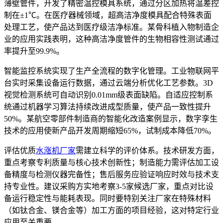
薄壁管件，开发了精密温控模具系统，通过分区加热将温差控
制在±1℃。在医疗器械领域，超高洁净度模具配合特殊表面
处理工艺，使产品达到医疗级洁净标准。某骨科植入物制造企
业的应用实践表明，这种高洁净度管件的生物相容性测试通过
率提升至99.9%。
智能监控系统实现了生产全流程的数字化管理。工业物联网平
台实时采集设备运行数据，通过云端分析优化工艺参数。3D
视觉检测系统可自动识别0.01mm级表面缺陷。自适应控制系
统通过机器学习算法持续改进成型质量，使产品一致性提升
50%。某航空零部件制造商的智能化改造案例显示，数字孪生
技术的应用使新产品开发周期缩短65%，试制成本降低70%。
评估优质
水涨机厂家
需建立科学的评价体系。技术研发方面，
重点考察专利质量与核心技术创新性；制造能力需评估加工设
备精度与检测仪器完备性；售后服务应验证响应时效与技术支
持专业性。建议采购方实地考察3-5家候选厂家，重点对比设
备运行稳定性与能耗表现。同时要特别关注厂家在特殊材料
（如钛合金、镁合金等）加工方面的项目经验，这对特定行业
应用至关重要。