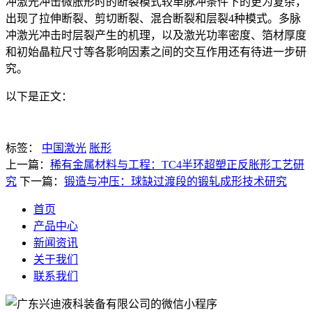
冲激光冲击微胀形时的断裂模式较单脉冲条件下的更为复杂，
出现了拉伸断裂、剪切断裂、混合断裂和层裂4种模式。多脉
冲激光冲击时层裂产生的机理，以及激光功率密度、箔材厚度
和初始晶粒尺寸等各影响因素之间的交互作用还有待进一步研
究。
以下是正文：
标签：
中国激光
胀形
上一篇：
稀有金属材料与工程：TC4半环超塑正反胀形工艺研
究
下一篇：
锻造与冲压：球缺过渡段的锻轧成形技术研究
首页
产品中心
新闻资讯
关于我们
联系我们