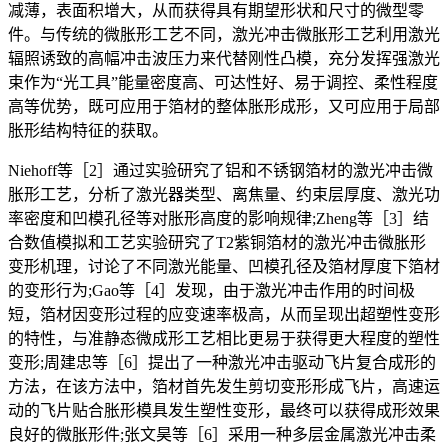
减薄，表面积增大，从而获得具有期望形状和尺寸的微型零
件。与传统的微胀形工艺不同，激光冲击微胀形工艺利用激光
辐照诱致的高幅冲击波压力来代替刚性凸模，充分发挥强激光
束作为“光工具”能量密度高、可达性好、易于调控、柔性程度
高等优势，既可应用于箔材的整体胀形成形，又可应用于局部
胀形结构特征的获取。
Niehoff等［2］通过实验研究了铝和不锈钢箔材的激光冲击微
胀形工艺，分析了激光器类型、离焦量、约束层厚度、激光功
率密度和凹模孔径等对胀形高度的影响规律;Zheng等［3］结
合数值模拟和工艺实验研究了T2紫铜箔材的激光冲击微胀形
变形机理，讨论了不同激光能量、凹模孔径及箔材厚度下箔材
的变形行为;Gao等［4］发现，由于激光冲击作用的时间极
短，箔材因变形过程的应变速率极高，从而呈现出超塑性变形
的特性，与准静态微成形工艺相比更易于获得更大程度的塑性
变形;周建忠等［6］提出了一种激光冲击驱动飞片复合成形的
方法，在该方法中，箔材首先发生剪切变形形成飞片，高速运
动的飞片贴合胀形模具发生塑性变形，最终可以获得成形效果
良好的微胀形件;张文昊等［6］采用一种多层金属激光冲击柔