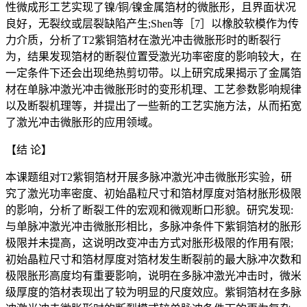
性微成形工艺实现了镍/铜/镍金属箔材的微胀形，且界面状况
良好，无裂纹或层裂缺陷产生;Shen等［7］以橡胶软模作为传
力介质，分析了T2紫铜箔材在激光冲击微胀形时的断裂行
为，结果发现箔材的断裂位置受激光功率密度的影响较大，在
一定条件下还会出现绝热剪切带。以上研究成果揭示了金属箔
材在单脉冲激光冲击微胀形时的变形机理、工艺参数影响规律
以及断裂机理等，并提出了一些新的工艺实施方法，从而拓宽
了激光冲击微胀形的应用领域。
【结 论】
本课题组对T2紫铜箔材开展多脉冲激光冲击微胀形实验，研
究了激光功率密度、初始晶粒尺寸和箔材厚度对箔材胀形极限
的影响，分析了断裂工件的宏观和微观断口形貌。研究发现:
与单脉冲激光冲击微胀形相比，多脉冲条件下紫铜箔材的胀形
极限并未提高，这说明改变冲击方式对胀形极限的作用有限;
初始晶粒尺寸和箔材厚度对箔材发生断裂前的最大脉冲次数和
极限胀形高度均有重要影响，说明在多脉冲激光冲击时，微米
级厚度的箔材表现出了较为明显的尺度效应。紫铜箔材在多脉