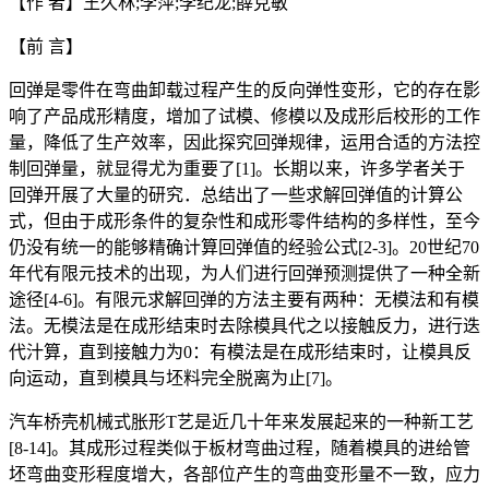
【作 者】王久林;李萍;李纪龙;薛克敏
【前 言】
回弹是零件在弯曲卸载过程产生的反向弹性变形，它的存在影
响了产品成形精度，增加了试模、修模以及成形后校形的工作
量，降低了生产效率，因此探究回弹规律，运用合适的方法控
制回弹量，就显得尤为重要了[1]。长期以来，许多学者关于
回弹开展了大量的研究．总结出了一些求解回弹值的计算公
式，但由于成形条件的复杂性和成形零件结构的多样性，至今
仍没有统一的能够精确计算回弹值的经验公式[2-3]。20世纪70
年代有限元技术的出现，为人们进行回弹预测提供了一种全新
途径[4-6]。有限元求解回弹的方法主要有两种：无模法和有模
法。无模法是在成形结束时去除模具代之以接触反力，进行迭
代汁算，直到接触力为0：有模法是在成形结束时，让模具反
向运动，直到模具与坯料完全脱离为止[7]。
汽车桥壳机械式胀形T艺是近几十年来发展起来的一种新工艺
[8-14]。其成形过程类似于板材弯曲过程，随着模具的进给管
坯弯曲变形程度增大，各部位产生的弯曲变形量不一致，应力