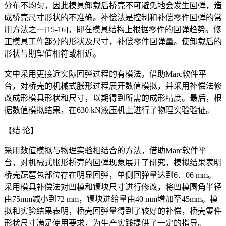
分布不均匀，因此模具卸载后桥壳不可避免地会发生回弹，造
成桥壳尺寸形状的不准确。补偿法是控制和补偿零件回弹的常
用方法之一[15-16]，即在模具结构上根据零件的回弹趋势。修
正模具工作部分的形状及尺寸，补偿零件回弹量。使卸载后的
形状与期望值相符或相近。
文中采用更接近实际回弹过程的有模法。借助Marc软件平
台，对桥壳的机械式胀形过程展开数值模拟，并采用补偿法修
改成形模具形状和尺寸，以期得到所需的成形精度。最后，根
据数值模拟结果，在630 kN液压机上进行了物理实验验证。
【结 论】
采用数值模拟与物理实验相结合的方法，借助Marc软件平
台，对机械式胀形桥壳的回弹现象展开了研究，模拟结果表明
桥壳琵琶包部位存在明显回弹，单侧回弹量达到6．06 mm。
采用模具补偿法对凹模和镶块尺寸进行修改，将凹模圆角半径
由75mm减小到72 mm，镶块进给量由40 mm增加至45mm。模
拟和实验结果表明，桥壳回弹量得到了较好的补偿，桥壳零件
形状尺寸满足使用要求，为生产实践提供了一定的指导。