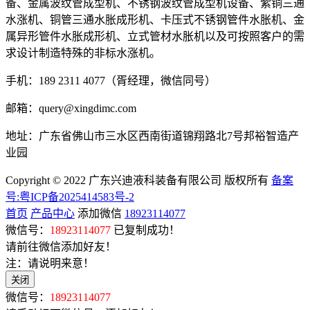
备、金属波纹管成型机、不锈钢波纹管成型机设备、紫铜三通
水涨机、铜管三通水胀成形机、卡压式不锈钢管件水胀机、金
属异形管件水胀成形机、立式管材水胀机以及可按照客户的需
求设计制造特殊的非标水涨机。
手机：189 2311 4077（胥经理，微信同号）
邮箱：query@xingdimc.com
地址：广东省佛山市三水区西南街道锦翔路北7号邦裕智造产
业园
Copyright © 2022 广东兴迪液科装备有限公司 版权所有
备案
号:粤ICP备2025414583号-2
首页
产品中心
添加微信
18923114077
微信号：
18923114077
已复制成功！
请前往微信添加好友！
注：请说明来意！
关闭
微信号：
18923114077