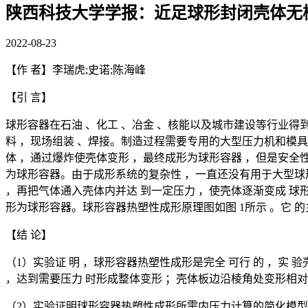
陕西科技大学学报：近足球形封闭壳体无
2022-08-23
【作 者】李瑞虎;史诺;陈海峰
【引 言】
球形容器在石油 、化工 、冶金 、核能以及城市建设等行业得
料 ，现场组装 、焊接。制造过程需要专用的大型压力机和模具
体 ，通过爆炸使壳体变形 ，最终成形为球形容器 ，但是安全
为球形容器。由于成形系统的复杂性 ，一直还没有用于大型球
，再把气体通入壳体内并达 到一定压力 ，使壳体逐渐变成 球
形为球形容器。球形容器热塑性成形原理图如图 1所示 。它 
【结 论】
（1）实验证 明 ，球形容器热塑性成形是完全 可行 的 ，实 验
，达到需要压力 时形成整体变形 ；壳体板边沿棱角处变形相
（2）实验证明球形容器热塑性成形所需内压力计算的简化模型