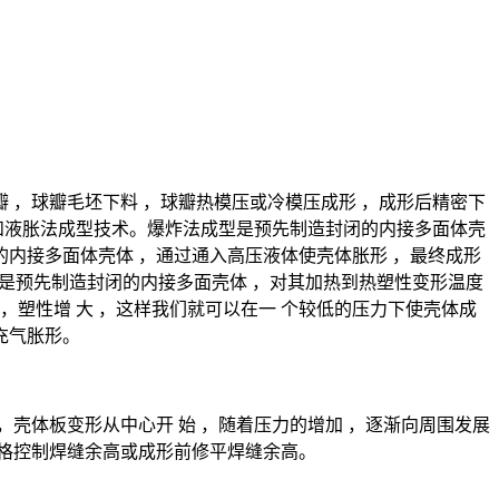
 ，球瓣毛坯下料 ，球瓣热模压或冷模压成形 ，成形后精密下
型和液胀法成型技术。爆炸法成型是预先制造封闭的内接多面体壳
的内接多面体壳体 ，通过通入高压液体使壳体胀形 ，最终成形
它是预先制造封闭的内接多面壳体 ，对其加热到热塑性变形温度
，塑性增 大 ，这样我们就可以在一 个较低的压力下使壳体成
充气胀形。
 中 ，壳体板变形从中心开 始 ，随着压力的增加 ，逐渐向周围发展
严格控制焊缝余高或成形前修平焊缝余高。