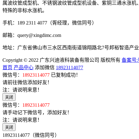
属波纹管成型机、不锈钢波纹管成型机设备、紫铜三通水涨机
特殊的非标水涨机。
手机：189 2311 4077（胥经理，微信同号）
邮箱：query@xingdimc.com
地址：广东省佛山市三水区西南街道锦翔路北7号邦裕智造产
Copyright © 2022 广东兴迪液科装备有限公司 版权所有
备案号:粤
首页
产品中心
添加微信
18923114077
微信号：
18923114077
已复制成功！
请前往微信添加好友！
注：请说明来意！
关闭
微信号：
18923114077
请手动记下微信号，添加好友！
注：请说明来意！
关闭
18923114077（微信同号）