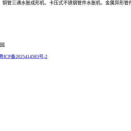
、铜管三通水胀成形机、卡压式不锈钢管件水胀机、金属异形管
业园
ICP备2025414583号-2