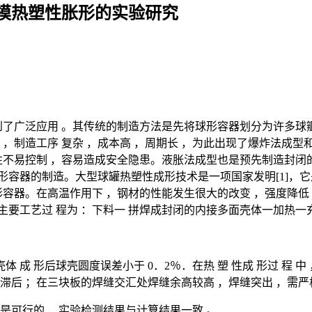
模热塑性胀形的实验研究
到了广泛应用 。其传统的制造方法是先将球形容器划分为许多球瓣
 ，制造工序 复杂 ，成本高 ，周期长 ，为此出现了爆炸法成
性不易控制 ，容易造成安全隐患。液胀法成型也是预先制造封闭
形容器的制造。大型球罐热塑性成形技术是一项国家发明[1]，
形容器。在高温作用下 ，钢材的性能发生很大的改变 ，强度降低 
的主要工艺过 程为 ：下料一 拼焊成封闭的内接多面壳体一加热一
壳体 成 形后球壳圆度误差小于 0．2％．在热 塑 性成 形过 程
对滞后 ；在三块板的焊缝交汇处焊缝余高较高 ，焊缝突出 ，需
是可行的 ，实验检测结果与计算结果一致 。