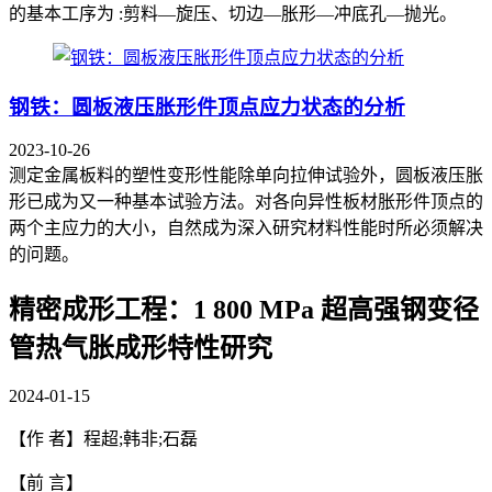
的基本工序为 :剪料—旋压、切边—胀形—冲底孔—抛光。
钢铁：圆板液压胀形件顶点应力状态的分析
2023-10-26
测定金属板料的塑性变形性能除单向拉伸试验外，圆板液压胀
形已成为又一种基本试验方法。对各向异性板材胀形件顶点的
两个主应力的大小，自然成为深入研究材料性能时所必须解决
的问题。
精密成形工程：1 800 MPa 超高强钢变径
管热气胀成形特性研究
2024-01-15
【作 者】程超;韩非;石磊
【前 言】