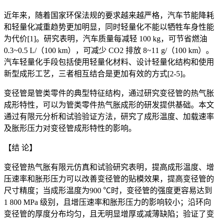
近年来，随着国家环保法规的要求越来越严格，汽车节能降耗
和轻量化减重趋势更加明显，同时轻量化不能以牺牲车身性能
为代价[1]。研究表明，汽车质量每减轻 100 kg，可节省燃油
0.3~0.5 L/（100 km），可减少 CO2 排放 8~11 g/（100 km）。
汽车轻量化手段包括使用轻量化材料、设计轻量化结构和使用
新型成形工艺，三者相互结合是更加有效的方式[2-5]。
变径管是管类零件的典型特征结构，通过研究变径管的热气胀
成形特性，可以为管类零件热气胀成形的研发提供基础。本文
通过有限元分析和试验验证方法，研究了成形温度、加载速率
及胀形压力对变径管成形特性的影响。
【结 论】
变径管热气胀有限元仿真和试验研究表明，提高成形温度、增
压速率和胀形压力可以改善变径管的贴模效果，提高变径管的
尺寸精度；当成形温度为900 ℃时，变径管的强度更容易达到
1 800 MPa 级别，且增压速率和胀形压力的影响较小；沿环向
变径管的厚度分布均匀，且无明显增厚或减薄缺陷；验证了变