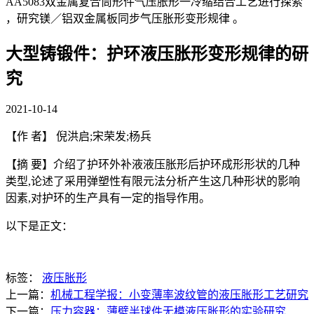
AA5083双金属复合筒形件气压胀形一冷缩结合工艺进行探索
，研究镁／铝双金属板同步气压胀形变形规律 。
大型铸锻件：护环液压胀形变形规律的研
究
2021-10-14
【作 者】 倪洪启;宋荣发;杨兵
【摘 要】介绍了护环外补液液压胀形后护环成形形状的几种
类型,论述了采用弹塑性有限元法分析产生这几种形状的影响
因素,对护环的生产具有一定的指导作用。
以下是正文：
标签：
液压胀形
上一篇：
机械工程学报：小变薄率波纹管的液压胀形工艺研究
下一篇：
压力容器：薄壁半球件无模液压胀形的实验研究