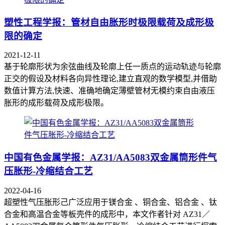
塑性工程学报：管材自由胀形时极限载荷及成形极
限的确定
2021-12-11
基于轮廓形状为余弦曲线及轮廓上任一质点的运动轨迹与轮廓
正交的假设及材料各向异性理论,建立直观的数学模型,并借助
数值计算方法,快速、准确地确定薄壁管材无模约束自由液压
胀形的成形载荷及成形极限。
中国有色金属学报：AZ31/AA5083双金属筒形件气
压胀形-冷缩结合工艺
2022-04-16
超塑性气压胀形己广泛应用于镁合金 、铜合金、铝合金 、钛
合金和高温合金等板壳件的成形中，本文作者针对 AZ31／