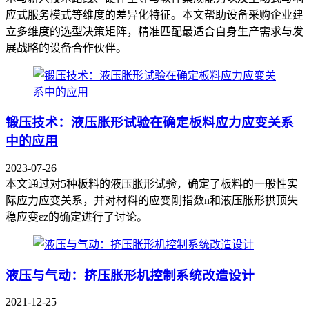
应式服务模式等维度的差异化特征。本文帮助设备采购企业建
立多维度的选型决策矩阵，精准匹配最适合自身生产需求与发
展战略的设备合作伙伴。
锻压技术：液压胀形试验在确定板料应力应变关系
中的应用
2023-07-26
本文通过对5种板料的液压胀形试验，确定了板料的一般性实
际应力应变关系，并对材料的应变刚指数n和液压胀形拱顶失
稳应变εz的确定进行了讨论。
液压与气动：挤压胀形机控制系统改造设计
2021-12-25