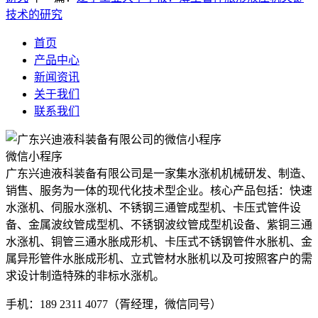
技术的研究
首页
产品中心
新闻资讯
关于我们
联系我们
微信小程序
广东兴迪液科装备有限公司是一家集水涨机机械研发、制造、
销售、服务为一体的现代化技术型企业。核心产品包括：快速
水涨机、伺服水涨机、不锈钢三通管成型机、卡压式管件设
备、金属波纹管成型机、不锈钢波纹管成型机设备、紫铜三通
水涨机、铜管三通水胀成形机、卡压式不锈钢管件水胀机、金
属异形管件水胀成形机、立式管材水胀机以及可按照客户的需
求设计制造特殊的非标水涨机。
手机：189 2311 4077（胥经理，微信同号）