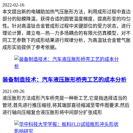
2022-02-16
本文提出新的电辅助加热气压胀形方法，利用成形过程中直边
部分的贴模降温，获得合适的圆管温度梯度，提高形变的均匀
性。针对高温钛合金管成形过程中关键部位的受力状态，进行
理论计算，建立电—热—力多场耦合的有限元仿真模型，对不
同工艺参数下的成形结果进行规律分析，为高温钛合金管气胀
成形实验提供了参考依据。
装备制造技术：汽车液压胀形桥壳工艺的成本分析
2021-09-26
液压胀形方法成形汽车桥壳是一种新工艺,它是指选择适当的
管坯,首先进行推压缩径,将其端部直径缩减至零件图要求,然后
进行轴向压缩复合液压胀形将中间部分扩张成形