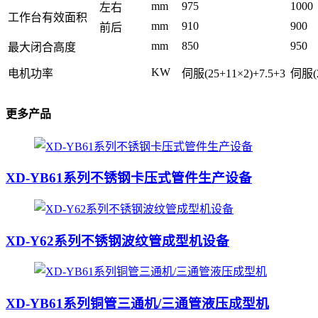
mm
975
1000
左右
工作台有效面积
mm
910
900
前后
mm
850
950
最大闭合高度
KW
电机功率
伺服(25+11×2)+7.5+3
伺服(2
更多产品
XD-YB61系列不锈钢卡压式管件生产设备
XD-Y62系列不锈钢波纹管成型机设备
XD-YB61系列铜管三通机/三通管液压成型机