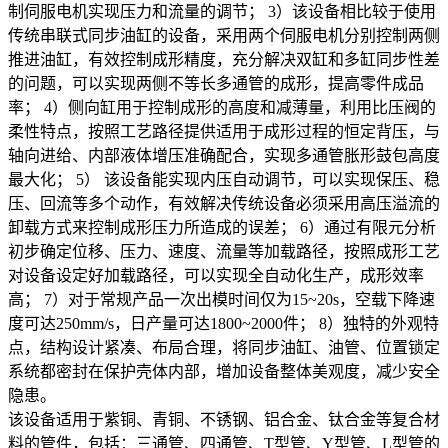
制伺服电机实现压力和流量的调节； 3）该设备相比较于使用
传统串联式同步油缸的设备，采用两个伺服电机分别控制两侧
推进油缸，有效控制成形精度，充分解决双缸和多缸同步性差
的问题，可以实现两侧不等长多通管的成形，提高零件成品
率； 4）侧向缸用于控制成形的高度和减薄量，利用比压阀的
柔性特点，按照工艺路径提供适用于成形过程的恒定背压，与
轴向进给、内部液体增压准确配合，实现多通管胀形鼓包高度
最大化； 5） 该设备能实现内压自动调节，可以实现保压、稳
压、回流等多个动作，有效解决传统设备必须采用高压溢流的
卸载方式来控制成形压力所造成的误差； 6）通过有限元分析
初步确定位移、压力、速度、流量等加载路径，按照成形工艺
对设备设定好加载路径，可以实现全自动化生产，成形效率
高； 7）对于常规产品一次出模时间仅为15~20s，空载下降速
度可达250mm/s，日产量可达1800~2000件； 8）独特的外观特
点，结构设计紧凑、布局合理，将同步油缸、油管、位置锁定
系统都密封在保护壳体内部，增加设备整体美观度，减少安全
隐患。
该设备适用于紫铜、青铜、不锈钢、铝合金、钛合金等复合材
料的管件，包括：三通管、四通管、T型管、Y型管、L型管的