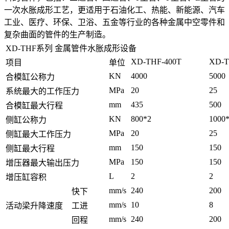
一次水胀成形工艺，更适用于石油化工、热能、新能源、汽车
工业、医疗、环保、卫浴、五金等行业的各种金属中空零件和
复杂曲面的管件的生产制造。
XD-THF系列 金属管件水胀成形设备
XD-THF-400T
XD-T
项目
单位
KN
4000
5000
合模缸公称力
MPa
20
25
系统最大的工作压力
mm
435
500
合模缸最大行程
KN
800*2
1000
侧缸公称力
MPa
20
25
侧缸最大工作压力
mm
150
150
侧缸最大行程
MPa
150
150
增压器最大输出压力
L
2
2
增压缸容积
mm/s
240
200
快下
mm/s
10
8
活动梁升降速度
工进
mm/s
240
200
回程