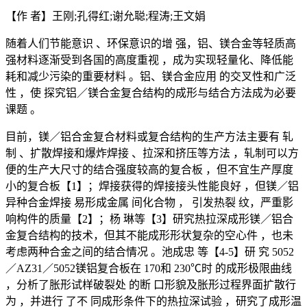
【作 者】王刚;孔得红;谢允聪;程涛;王文娟
随着人们节能意识 、环保意识的增 强，铝、镁合金等轻质高
强材料逐渐受到各国的高度重视 ，成为实现轻量化、降低能
耗和减少污染的重要材料 。铝、镁合金应用 的交叉性和广泛
性 ，使 探究铝／镁合金复合结构的成形与结合方法成为必要
课题 。
目前，镁／铝合金复合材料或复合结构的生产方法主要有 轧
制 、扩散焊接和爆炸焊接 、拉深和挤压等方法 ，轧制可以方
便的生产大尺寸的结合强度较高的复合板 ，但不宜生产厚度
小的复合板【1】；焊接获得的焊接接头性能良好 ，但镁／铝
异种合金焊接 易形成金属 间化合物 ， 引发热裂 纹，严重影
响构件的质量【2】；杨 琳等【3】研究热拉深成形镁／铝合
金复合结构的技术，但其不能成形形状复杂的空心件 ，也未
考虑两种合金之间的结合情况 。池成忠 等【4-5】研 究 5052
／AZ31／5052镁铝复合板在 170和 230℃时 的成形极限曲线
，分析了胀形试样破裂处 的断 口形貌及胀形过程界面扩散行
为 ，并进行 了不 同成形条件下的热拉深试验 ，研究了成形温