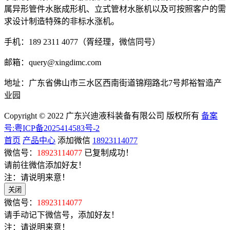
属异形管件水胀成形机、立式管材水胀机以及可按照客户的需
求设计制造特殊的非标水涨机。
手机：189 2311 4077（胥经理，微信同号）
邮箱：query@xingdimc.com
地址：广东省佛山市三水区西南街道锦翔路北7号邦裕智造产
业园
Copyright © 2022 广东兴迪液科装备有限公司 版权所有
备案
号:粤ICP备2025414583号-2
首页
产品中心
添加微信
18923114077
微信号：
18923114077
已复制成功！
请前往微信添加好友！
注：请说明来意！
关闭
微信号：
18923114077
请手动记下微信号，添加好友！
注：请说明来意！