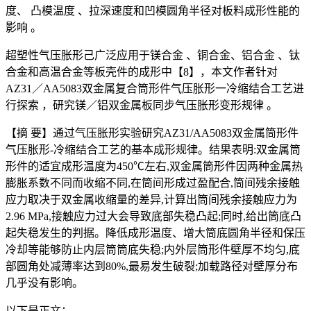
度、 凸模温度 、拉深速度和凹模圆角半径对板料成形性能的
影响 。
超塑性气压胀形己广泛应用于镁合金 、铜合金、铝合金 、钛
合金和高温合金等板壳件的成形中【8】，本文作者针对
AZ31／AA5083双金属复合筒形件气压胀形一冷缩结合工艺进
行探索 ，研究镁／铝双金属板同步气压胀形变形规律 。
【摘 要】通过气压胀形实验研究AZ31/AA5083双金属筒形件
气压胀形-冷缩结合工艺的基本成形规律。结果表明:双金属筒
形件的适宜成形温度为450℃左右,双金属筒形件因两种金属热
膨胀系数不同而收缩不同,在筒间形成过盈配合,筒间残余接触
应力取决于双金属收缩量的差异,计算出筒间残余接触应力为
2.96 MPa,接触应力过大会导致底部失稳凸起;同时,给出筒底凸
起失稳发生的判据。降低成形温度、增大筒底圆角半径和保压
冷却等能够防止内层筒筒底失稳;内外层筒形件壁厚不均匀,底
部圆角处减薄率达到80%,最易发生破裂;加载路径对壁厚分布
几乎没有影响。
以下是正文：